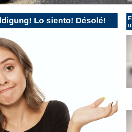
E
digung! Lo siento! Désolé!
u