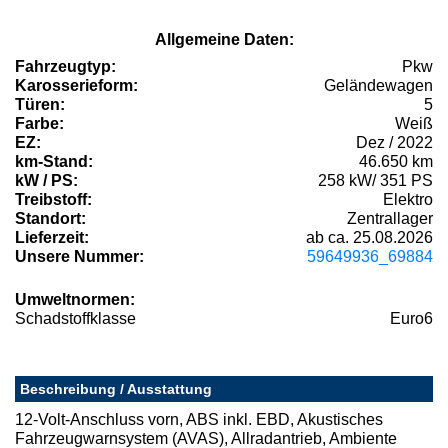
Allgemeine Daten:
Fahrzeugtyp:
Pkw
Karosserieform:
Geländewagen
Türen:
5
Farbe:
Weiß
EZ:
Dez / 2022
km-Stand:
46.650 km
kW / PS:
258 kW/ 351 PS
Treibstoff:
Elektro
Standort:
Zentrallager
Lieferzeit:
ab ca. 25.08.2026
Unsere Nummer:
59649936_69884
Umweltnormen:
Schadstoffklasse
Euro6
Beschreibung / Ausstattung
12-Volt-Anschluss vorn, ABS inkl. EBD, Akustisches
Fahrzeugwarnsystem (AVAS), Allradantrieb, Ambiente