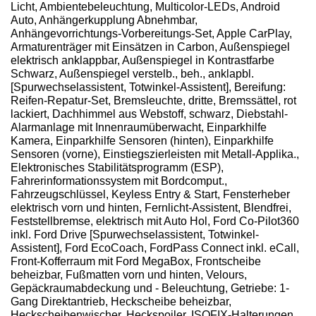
Licht, Ambientebeleuchtung, Multicolor-LEDs, Android
Auto, Anhängerkupplung Abnehmbar,
Anhängevorrichtungs-Vorbereitungs-Set, Apple CarPlay,
Armaturenträger mit Einsätzen in Carbon, Außenspiegel
elektrisch anklappbar, Außenspiegel in Kontrastfarbe
Schwarz, Außenspiegel verstelb., beh., anklapbl.
[Spurwechselassistent, Totwinkel-Assistent], Bereifung:
Reifen-Repatur-Set, Bremsleuchte, dritte, Bremssättel, rot
lackiert, Dachhimmel aus Webstoff, schwarz, Diebstahl-
Alarmanlage mit Innenraumüberwacht, Einparkhilfe
Kamera, Einparkhilfe Sensoren (hinten), Einparkhilfe
Sensoren (vorne), Einstiegszierleisten mit Metall-Applika.,
Elektronisches Stabilitätsprogramm (ESP),
Fahrerinformationssystem mit Bordcomput.,
Fahrzeugschlüssel, Keyless Entry & Start, Fensterheber
elektrisch vorn und hinten, Fernlicht-Assistent, Blendfrei,
Feststellbremse, elektrisch mit Auto Hol, Ford Co-Pilot360
inkl. Ford Drive [Spurwechselassistent, Totwinkel-
Assistent], Ford EcoCoach, FordPass Connect inkl. eCall,
Front-Kofferraum mit Ford MegaBox, Frontscheibe
beheizbar, Fußmatten vorn und hinten, Velours,
Gepäckraumabdeckung und - Beleuchtung, Getriebe: 1-
Gang Direktantrieb, Heckscheibe beheizbar,
Heckscheibenwischer, Heckspoiler, ISOFIX-Halterungen