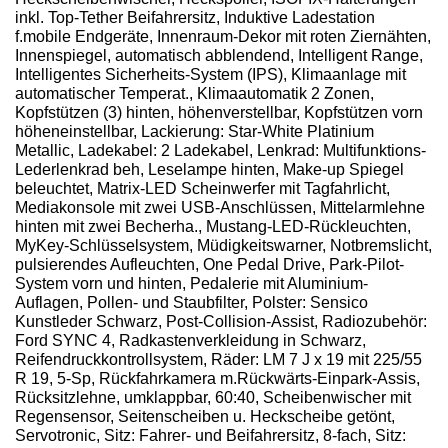
inkl. Top-Tether Beifahrersitz, Induktive Ladestation
f.mobile Endgeräte, Innenraum-Dekor mit roten Ziernähten,
Innenspiegel, automatisch abblendend, Intelligent Range,
Intelligentes Sicherheits-System (IPS), Klimaanlage mit
automatischer Temperat., Klimaautomatik 2 Zonen,
Kopfstützen (3) hinten, höhenverstellbar, Kopfstützen vorn
höheneinstellbar, Lackierung: Star-White Platinium
Metallic, Ladekabel: 2 Ladekabel, Lenkrad: Multifunktions-
Lederlenkrad beh, Leselampe hinten, Make-up Spiegel
beleuchtet, Matrix-LED Scheinwerfer mit Tagfahrlicht,
Mediakonsole mit zwei USB-Anschlüssen, Mittelarmlehne
hinten mit zwei Becherha., Mustang-LED-Rückleuchten,
MyKey-Schlüsselsystem, Müdigkeitswarner, Notbremslicht,
pulsierendes Aufleuchten, One Pedal Drive, Park-Pilot-
System vorn und hinten, Pedalerie mit Aluminium-
Auflagen, Pollen- und Staubfilter, Polster: Sensico
Kunstleder Schwarz, Post-Collision-Assist, Radiozubehör:
Ford SYNC 4, Radkastenverkleidung in Schwarz,
Reifendruckkontrollsystem, Räder: LM 7 J x 19 mit 225/55
R 19, 5-Sp, Rückfahrkamera m.Rückwärts-Einpark-Assis,
Rücksitzlehne, umklappbar, 60:40, Scheibenwischer mit
Regensensor, Seitenscheiben u. Heckscheibe getönt,
Servotronic, Sitz: Fahrer- und Beifahrersitz, 8-fach, Sitz: