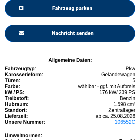
Fahrzeug parken
Nachricht senden
Allgemeine Daten:
Fahrzeugtyp:
Pkw
Karosserieform:
Geländewagen
Türen:
5
Farbe:
wählbar - ggf. mit Aufpreis
kW / PS:
176 kW/ 239 PS
Treibstoff:
Benzin
Hubraum:
1.598 cm³
Standort:
Zentrallager
Lieferzeit:
ab ca. 25.08.2026
Unsere Nummer:
106552C
Umweltnormen: