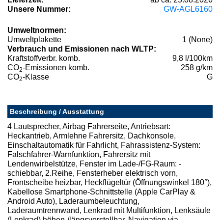
Unsere Nummer:
GW-AGL6160
Umweltnormen:
Umweltplakette
1 (None)
Verbrauch und Emissionen nach WLTP:
Kraftstoffverbr. komb.
9,8 l/100km
CO
-Emissionen komb.
258 g/km
2
CO
-Klasse
G
2
Beschreibung / Ausstattung
4 Lautsprecher, Airbag Fahrerseite, Antriebsart:
Heckantrieb, Armlehne Fahrersitz, Dachkonsole,
Einschaltautomatik für Fahrlicht, Fahrassistenz-System:
Falschfahrer-Warnfunktion, Fahrersitz mit
Lendenwirbelstütze, Fenster im Lade-/FG-Raum: -
schiebbar, 2.Reihe, Fensterheber elektrisch vorn,
Frontscheibe heizbar, Heckflügeltür (Öffnungswinkel 180°),
Kabellose Smartphone-Schnittstelle (Apple CarPlay &
Android Auto), Laderaumbeleuchtung,
Laderaumtrennwand, Lenkrad mit Multifunktion, Lenksäule
(Lenkrad) höhen-/längsverstellbar, Navigation via