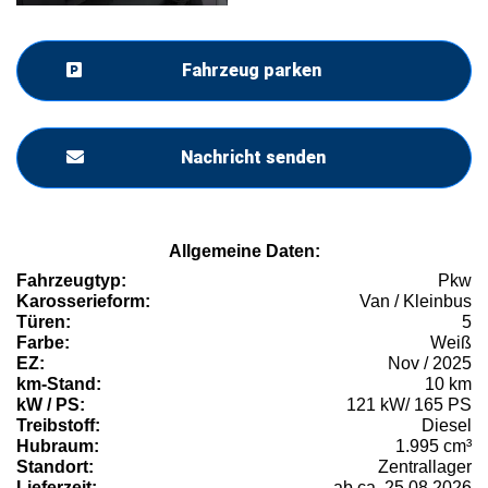
Fahrzeug parken
Nachricht senden
Allgemeine Daten:
Fahrzeugtyp:
Pkw
Karosserieform:
Van / Kleinbus
Türen:
5
Farbe:
Weiß
EZ:
Nov / 2025
km-Stand:
10 km
kW / PS:
121 kW/ 165 PS
Treibstoff:
Diesel
Hubraum:
1.995 cm³
Standort:
Zentrallager
Lieferzeit:
ab ca. 25.08.2026