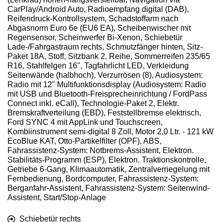
CarPlay/Android Auto, Radioempfang digital (DAB),
Reifendruck-Kontrollsystem, Schadstoffarm nach
Abgasnorm Euro 6e (EU6 EA), Scheibenwischer mit
Regensensor, Scheinwerfer Bi-Xenon, Schiebetür
Lade-/Fahrgastraum rechts, Schmutzfänger hinten, Sitz-
Paket 18A, Stoff, Sitzbank 2. Reihe, Sommerreifen 235/65
R16, Stahlfelgen 16", Tagfahrlicht LED, Verkleidung
Seitenwände (halbhoch), Verzurrösen (8), Audiosystem:
Radio mit 12" Multifunktionsdisplay (Audiosystem: Radio
mit USB und Bluetooth-Freisprecheinrichtung / FordPass
Connect inkl. eCall), Technologie-Paket 2, Elektr.
Bremskraftverteilung (EBD), Feststellbremse elektrisch,
Ford SYNC 4 mit AppLink und Touchscreen,
Kombiinstrument semi-digital 8 Zoll, Motor 2,0 Ltr. - 121 kW
EcoBlue KAT, Otto-Partikelfilter (OPF), ABS,
Fahrassistenz-System: Notbrems-Assistent, Elektron.
Stabilitäts-Programm (ESP), Elektron. Traktionskontrolle,
Getriebe 6-Gang, Klimaautomatik, Zentralverriegelung mit
Fernbedienung, Bordcomputer, Fahrassistenz-System:
Berganfahr-Assistent, Fahrassistenz-System: Seitenwind-
Assistent, Start/Stop-Anlage
Schiebetür rechts