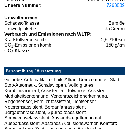
Unsere Nummer:
7263839
Umweltnormen:
Schadstoffklasse
Euro 6e
Umweltplakette
4 (Green)
Verbrauch und Emissionen nach WLTP:
Kraftstoffverbr. komb.
5,8 l/100km
CO
-Emissionen komb.
150 g/km
2
CO
-Klasse
E
2
Beschreibung / Ausstattung
Getriebe: Automatik; Technik: Allrad, Bordcomputer, Start-
Stop-Automatik, Schaltwippen, Volldigitales
Kombiinstrument; Assistenten: Totwinkel-Assistent,
Müdigkeitserkennung, Verkehrszeichenerkennung,
Regensensor, Fernlichtassistent, Lichtsensor,
Notbremsassistent, Berganfahrassistent,
Bergabfahrassistent, Spurhalteassistent,
Spurwechselassistent, Abstandsregeltempomat,
Ausparkassistent, Abstands-/Kollisionswarner; Komfort:
Servolenkung, Zentralverriegelung, Elektrischer