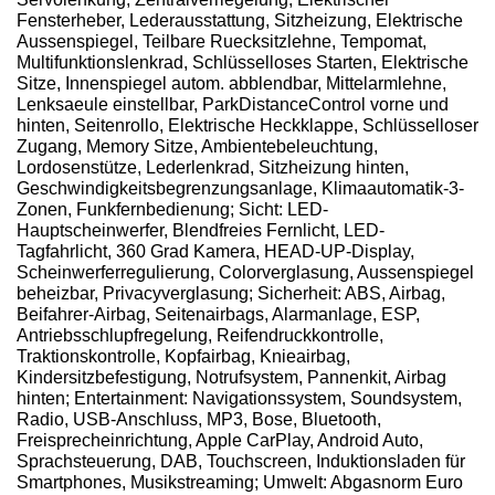
Fensterheber, Lederausstattung, Sitzheizung, Elektrische
Aussenspiegel, Teilbare Ruecksitzlehne, Tempomat,
Multifunktionslenkrad, Schlüsselloses Starten, Elektrische
Sitze, Innenspiegel autom. abblendbar, Mittelarmlehne,
Lenksaeule einstellbar, ParkDistanceControl vorne und
hinten, Seitenrollo, Elektrische Heckklappe, Schlüsselloser
Zugang, Memory Sitze, Ambientebeleuchtung,
Lordosenstütze, Lederlenkrad, Sitzheizung hinten,
Geschwindigkeitsbegrenzungsanlage, Klimaautomatik-3-
Zonen, Funkfernbedienung; Sicht: LED-
Hauptscheinwerfer, Blendfreies Fernlicht, LED-
Tagfahrlicht, 360 Grad Kamera, HEAD-UP-Display,
Scheinwerferregulierung, Colorverglasung, Aussenspiegel
beheizbar, Privacyverglasung; Sicherheit: ABS, Airbag,
Beifahrer-Airbag, Seitenairbags, Alarmanlage, ESP,
Antriebsschlupfregelung, Reifendruckkontrolle,
Traktionskontrolle, Kopfairbag, Knieairbag,
Kindersitzbefestigung, Notrufsystem, Pannenkit, Airbag
hinten; Entertainment: Navigationssystem, Soundsystem,
Radio, USB-Anschluss, MP3, Bose, Bluetooth,
Freisprecheinrichtung, Apple CarPlay, Android Auto,
Sprachsteuerung, DAB, Touchscreen, Induktionsladen für
Smartphones, Musikstreaming; Umwelt: Abgasnorm Euro