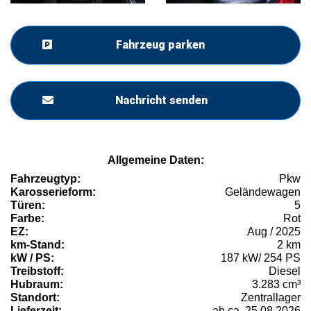
Fahrzeug parken
Nachricht senden
Allgemeine Daten:
Fahrzeugtyp:
Pkw
Karosserieform:
Geländewagen
Türen:
5
Farbe:
Rot
EZ:
Aug / 2025
km-Stand:
2 km
kW / PS:
187 kW/ 254 PS
Treibstoff:
Diesel
Hubraum:
3.283 cm³
Standort:
Zentrallager
Lieferzeit:
ab ca. 25.08.2026