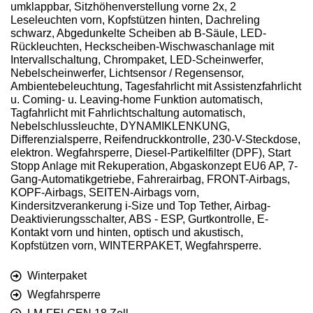
umklappbar, Sitzhöhenverstellung vorne 2x, 2
Leseleuchten vorn, Kopfstützen hinten, Dachreling
schwarz, Abgedunkelte Scheiben ab B-Säule, LED-
Rückleuchten, Heckscheiben-Wischwaschanlage mit
Intervallschaltung, Chrompaket, LED-Scheinwerfer,
Nebelscheinwerfer, Lichtsensor / Regensensor,
Ambientebeleuchtung, Tagesfahrlicht mit Assistenzfahrlicht
u. Coming- u. Leaving-home Funktion automatisch,
Tagfahrlicht mit Fahrlichtschaltung automatisch,
Nebelschlussleuchte, DYNAMIKLENKUNG,
Differenzialsperre, Reifendruckkontrolle, 230-V-Steckdose,
elektron. Wegfahrsperre, Diesel-Partikelfilter (DPF), Start
Stopp Anlage mit Rekuperation, Abgaskonzept EU6 AP, 7-
Gang-Automatikgetriebe, Fahrerairbag, FRONT-Airbags,
KOPF-Airbags, SEITEN-Airbags vorn,
Kindersitzverankerung i-Size und Top Tether, Airbag-
Deaktivierungsschalter, ABS - ESP, Gurtkontrolle, E-
Kontakt vorn und hinten, optisch und akustisch,
Kopfstützen vorn, WINTERPAKET, Wegfahrsperre.
Winterpaket
Wegfahrsperre