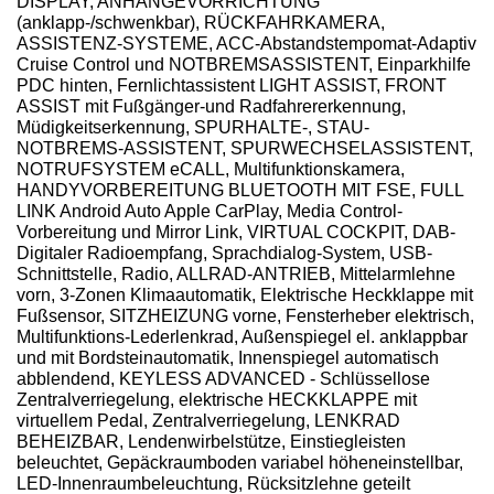
DISPLAY, ANHÄNGEVORRICHTUNG
(anklapp-/schwenkbar), RÜCKFAHRKAMERA,
ASSISTENZ-SYSTEME, ACC-Abstandstempomat-Adaptiv
Cruise Control und NOTBREMSASSISTENT, Einparkhilfe
PDC hinten, Fernlichtassistent LIGHT ASSIST, FRONT
ASSIST mit Fußgänger-und Radfahrererkennung,
Müdigkeitserkennung, SPURHALTE-, STAU-
NOTBREMS-ASSISTENT, SPURWECHSELASSISTENT,
NOTRUFSYSTEM eCALL, Multifunktionskamera,
HANDYVORBEREITUNG BLUETOOTH MIT FSE, FULL
LINK Android Auto Apple CarPlay, Media Control-
Vorbereitung und Mirror Link, VIRTUAL COCKPIT, DAB-
Digitaler Radioempfang, Sprachdialog-System, USB-
Schnittstelle, Radio, ALLRAD-ANTRIEB, Mittelarmlehne
vorn, 3-Zonen Klimaautomatik, Elektrische Heckklappe mit
Fußsensor, SITZHEIZUNG vorne, Fensterheber elektrisch,
Multifunktions-Lederlenkrad, Außenspiegel el. anklappbar
und mit Bordsteinautomatik, Innenspiegel automatisch
abblendend, KEYLESS ADVANCED - Schlüssellose
Zentralverriegelung, elektrische HECKKLAPPE mit
virtuellem Pedal, Zentralverriegelung, LENKRAD
BEHEIZBAR, Lendenwirbelstütze, Einstiegleisten
beleuchtet, Gepäckraumboden variabel höheneinstellbar,
LED-Innenraumbeleuchtung, Rücksitzlehne geteilt