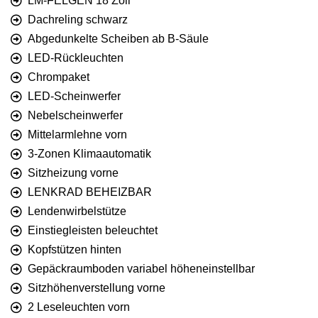
LM-FELGEN 18 Zoll
Dachreling schwarz
Abgedunkelte Scheiben ab B-Säule
LED-Rückleuchten
Chrompaket
LED-Scheinwerfer
Nebelscheinwerfer
Mittelarmlehne vorn
3-Zonen Klimaautomatik
Sitzheizung vorne
LENKRAD BEHEIZBAR
Lendenwirbelstütze
Einstiegleisten beleuchtet
Kopfstützen hinten
Gepäckraumboden variabel höheneinstellbar
Sitzhöhenverstellung vorne
2 Leseleuchten vorn