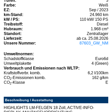
Türen:
5
Farbe:
Weiß
EZ:
Sep / 2023
km-Stand:
24.960 km
kW / PS:
110 kW/ 150 PS
Treibstoff:
Diesel
Hubraum:
1.968 cm³
Standort:
Zentrallager
Lieferzeit:
ab ca. 25.08.2026
Unsere Nummer:
87603_GW_NM
Umweltnormen:
Schadstoffklasse
Euro6d
Umweltplakette
4 (Green)
Verbrauch und Emissionen nach WLTP:
Kraftstoffverbr. komb.
6,2 l/100km
CO
-Emissionen komb.
162 g/km
2
CO
-Klasse
E
2
Beschreibung / Ausstattung
HIGHLIGHTS LM-FELGEN 18 Zoll, ACTIVE-INFO-