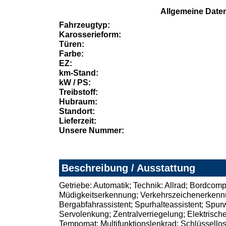
Allgemeine Date
Fahrzeugtyp:
Karosserieform:
Türen:
Farbe:
EZ:
km-Stand:
kW / PS:
Treibstoff:
Hubraum:
Standort:
Lieferzeit:
Unsere Nummer:
Beschreibung / Ausstattung
Getriebe: Automatik; Technik: Allrad; Bordcomp
Müdigkeitserkennung; Verkehrszeichenerkennun
Bergabfahrassistent; Spurhalteassistent; Spur
Servolenkung; Zentralverriegelung; Elektrisch
Tempomat; Multifunktionslenkrad; Schlüssellose