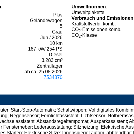
n:
Umweltnormen:
Umweltplakette
Pkw
Verbrauch und Emissionen
Geländewagen
Kraftstoffverbr. komb.
5
CO
-Emissionen komb.
2
Grau
CO
-Klasse
2
Jun / 2026
10 km
187 kW/ 254 PS
Diesel
3.283 cm³
Zentrallager
ab ca. 25.08.2026
7534870
uter; Start-Stop-Automatik; Schaltwippen; Volldigitales Kombiin
g; Regensensor; Fernlichtassistent; Lichtsensor; Notbremsassi
wechselassistent; Abstandsregeltempomat; Ausparkassistent; Ab
er Fensterheber; Lederausstattung; Sitzheizung; Elektrische Au
s Starten; Elektrische Sitze; Innenspiegel autom. abblendbar; 