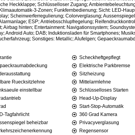
ische Heckklappe; Schlüsselloser Zugang; Ambientebeleuchtung
limaautomatik-3-Zonen; Funkfernbedienung; Sicht: LED-Haupts
ay; Scheinwerferregulierung; Colorverglasung; Aussenspiegel 
Alarmanlage; ESP; Antriebsschlupfregelung; Reifendruckkontroll
it; Airbag hinten; Entertainment: Navigationssystem; Soundsy
lay; Android Auto; DAB; Induktionsladen für Smartphones; Musi
raucherfahrzeug; Sonstiges: Metallic; Alufelgen; Gepaeckrauma
rantie
Scheckheftgepflegt
paeckraumabdeckung
Elektrische Parkbremse
derausstattung
Sitzheizung
ilbare Ruecksitzlehne
Mittelarmlehne
ksaeule einstellbar
Schlüsselloses Starten
radantrieb
Head-Up-Display
rad
Start-Stop-Automatik
D-Tagfahrlicht
360 Grad Kamera
ssenspiegel beheizbar
Privacyverglasung
rkehrszeichenerkennung
Regensensor