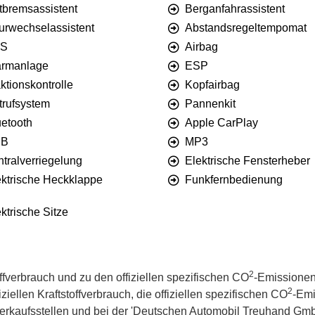
tbremsassistent
Berganfahrassistent
urwechselassistent
Abstandsregeltempomat
S
Airbag
armanlage
ESP
ktionskontrolle
Kopfairbag
trufsystem
Pannenkit
uetooth
Apple CarPlay
SB
MP3
tralverriegelung
Elektrische Fensterheber
ektrische Heckklappe
Funkfernbedienung
ktrische Sitze
2
offverbrauch und zu den offiziellen spezifischen CO
-Emissionen
2
iellen Kraftstoffverbrauch, die offiziellen spezifischen CO
-Emi
kaufsstellen und bei der 'Deutschen Automobil Treuhand GmbH' 