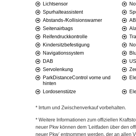
Lichtsensor
No
Spurhalteassistent
Sp
Abstands-/Kollisionswarner
AB
Seitenairbags
Al
Reifendruckkontrolle
Tra
Kindersitzbefestigung
No
Navigationssystem
Bl
DAB
U
Servolenkung
Zen
ParkDistanceControl vorne und
El
hinten
Lordosenstütze
Ele
* Irrtum und Zwischenverkauf vorbehalten.
* Weitere Informationen zum offiziellen Kraftst
neuer Pkw können dem 'Leitfaden über den offiz
neuer Pkw' entnommen werden, der an allen Ver