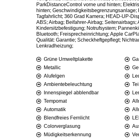
ParkDistanceControl vorne und hinten; Elektr
hinten; Geschwindigkeitsbegrenzungsanlage; K
Tagfahrlicht; 360 Grad Kamera; HEAD-UP-Displ
ABS; Airbag; Beifahrer-Airbag; Seitenairbags; 
Kindersitzbefestigung; Notrufsystem; Pannenk
Bluetooth; Freisprecheinrichtung; Apple CarP
Qualität: Garantie; Scheckheftgepflegt; Nicht
Lenkradheizung;
Grüne Umweltplakette
Ga
Metallic
Ge
Alufelgen
Le
Ambientebeleuchtung
Te
Innenspiegel abblendbar
Len
Tempomat
All
Automatik
All
Blendfreies Fernlicht
LE
Colorverglasung
Au
Müdigkeitserkennung
Ve