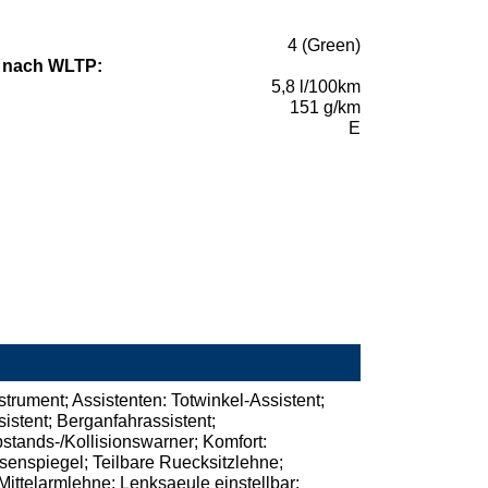
4 (Green)
 nach WLTP:
5,8 l/100km
151 g/km
E
strument; Assistenten: Totwinkel-Assistent;
stent; Berganfahrassistent;
stands-/Kollisionswarner; Komfort:
ssenspiegel; Teilbare Ruecksitzlehne;
Mittelarmlehne; Lenksaeule einstellbar;