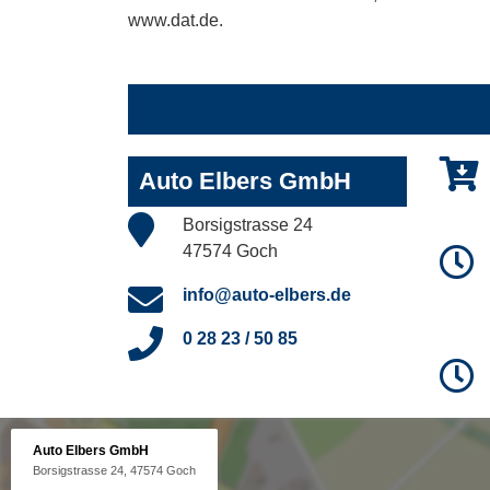
www.dat.de.
Auto Elbers GmbH
Borsigstrasse 24
47574 Goch
info@auto-elbers.de
0 28 23 / 50 85
Auto Elbers GmbH
Borsigstrasse 24, 47574 Goch