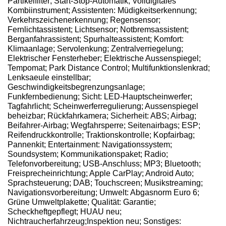
Partikelfilter; Start-Stop-Automatik; Volldigitales
Kombiinstrument; Assistenten: Müdigkeitserkennung;
Verkehrszeichenerkennung; Regensensor;
Fernlichtassistent; Lichtsensor; Notbremsassistent;
Berganfahrassistent; Spurhalteassistent; Komfort:
Klimaanlage; Servolenkung; Zentralverriegelung;
Elektrischer Fensterheber; Elektrische Aussenspiegel;
Tempomat; Park Distance Control; Multifunktionslenkrad;
Lenksaeule einstellbar;
Geschwindigkeitsbegrenzungsanlage;
Funkfernbedienung; Sicht: LED-Hauptscheinwerfer;
Tagfahrlicht; Scheinwerferregulierung; Aussenspiegel
beheizbar; Rückfahrkamera; Sicherheit: ABS; Airbag;
Beifahrer-Airbag; Wegfahrsperre; Seitenairbags; ESP;
Reifendruckkontrolle; Traktionskontrolle; Kopfairbag;
Pannenkit; Entertainment: Navigationssystem;
Soundsystem; Kommunikationspaket; Radio;
Telefonvorbereitung; USB-Anschluss; MP3; Bluetooth;
Freisprecheinrichtung; Apple CarPlay; Android Auto;
Sprachsteuerung; DAB; Touchscreen; Musikstreaming;
Navigationsvorbereitung; Umwelt: Abgasnorm Euro 6;
Grüne Umweltplakette; Qualität: Garantie;
Scheckheftgepflegt; HUAU neu;
Nichtraucherfahrzeug;Inspektion neu; Sonstiges: