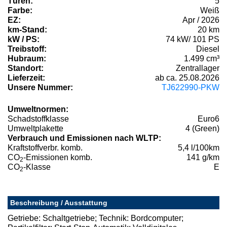
Türen:
5
Farbe:
Weiß
EZ:
Apr / 2026
km-Stand:
20 km
kW / PS:
74 kW/ 101 PS
Treibstoff:
Diesel
Hubraum:
1.499 cm³
Standort:
Zentrallager
Lieferzeit:
ab ca. 25.08.2026
Unsere Nummer:
TJ622990-PKW
Umweltnormen:
Schadstoffklasse
Euro6
Umweltplakette
4 (Green)
Verbrauch und Emissionen nach WLTP:
Kraftstoffverbr. komb.
5,4 l/100km
CO
-Emissionen komb.
141 g/km
2
CO
-Klasse
E
2
Beschreibung / Ausstattung
Getriebe: Schaltgetriebe; Technik: Bordcomputer;