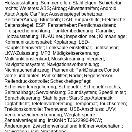
Holzausstattung; Sommerreifen; Stahlfelgen; Schiebetür
rechts; Weiteres: ABS; Airbag; Allwetterreifen; Android
Auto; Apple CarPlay; Aussenspiegel beheizbar;
BeifahrerAirbag; Bluetooth; DAB; Einparkhilfe; Elektrische
Seitenspiegel; ESP; Fensterheber; Fernlichtassistent;
Freisprecheinrichtung; Funkfernbedienung; Garantie;
Holzausstattung; HUAU neu; Inspektion neu; Klimaanlage;
Kommunikationspaket; Kopfairbag; LED-
Hauptscheinwerfer; Lenksäule einstellbar; Lichtsensor;
LKW-Zulassung; MP3; Müdigkeitserkennung;
Multifunktionslenkrad; Musikstreaming integriert;
Navigationssystem; Navigationsvorbereitung;
Nichtraucherfahrzeug; Pannenkit; ParkDistanceControl
vorne und hinten; Partikelfilter; Radio; Regensensor;
Reifendruckkontrolle; Scheckheftgepflegt;
Scheinwerferregulierung; Schiebetür; Schiebetür rechts;
Seitenairbags; Servolenkung; Soundsystem; Speedlimiter;
Sprachsteuerung; Stahlfelgen; Start-Stop-Automatik;
Tagfahrlicht; Telefonvorbereitung; Tempomat; Touchscreen;
Traktionskontrolle; Trennwand; USB-Anschluss; UVV;
Verkehrszeichenerkennung; Wegfahrsperre;
Zentralverriegelung; Int.KnNr: TJ622990-PKW;
Änderungen, Zwischenverkauf und Irrtümer vorbehalten.;
Navigation i.V.m. Smartphone