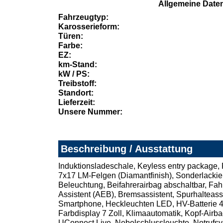
Allgemeine Date
Fahrzeugtyp:
Karosserieform:
Türen:
Farbe:
EZ:
km-Stand:
kW / PS:
Treibstoff:
Standort:
Lieferzeit:
Unsere Nummer:
Beschreibung / Ausstattung
Induktionsladeschale, Keyless entry package, 
7x17 LM-Felgen (Diamantfinish), Sonderlackie
Beleuchtung, Beifahrerairbag abschaltbar, Fa
Assistent (AEB), Bremsassistent, Spurhalteas
Smartphone, Heckleuchten LED, HV-Batterie 4
Farbdisplay 7 Zoll, Klimaautomatik, Kopf-Airba
UConnect Live, Nebelschlussleuchte, Notrufsy