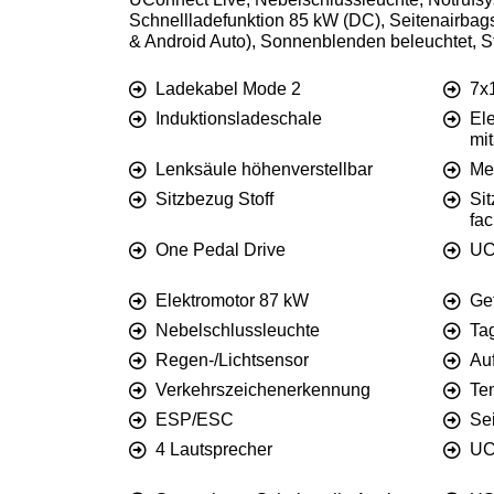
Schnellladefunktion 85 kW (DC), Seitenairbags 
& Android Auto), Sonnenblenden beleuchtet, S
Ladekabel Mode 2
7x
Induktionsladeschale
El
mi
Lenksäule höhenverstellbar
Mem
Sitzbezug Stoff
Sit
fac
One Pedal Drive
UC
Elektromotor 87 kW
Get
Nebelschlussleuchte
Ta
Regen-/Lichtsensor
Au
Verkehrszeichenerkennung
Te
ESP/ESC
Se
4 Lautsprecher
UC