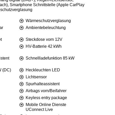
-fach), Smartphone Schnittstelle (Apple CarPlay
eschutzverglasung
Wärmeschutzverglasung
ar
Ambientebeleuchtung
t
Steckdose vorn 12V
HV-Batterie 42 kWh
stent
Schnellladefunktion 85 kW
W (DC)
Heckleuchten LED
Lichtsensor
Spurhalteassistent
Airbags vorn/Beifahrer
Keyless entry package
Mobile Online Dienste
UConnect Live