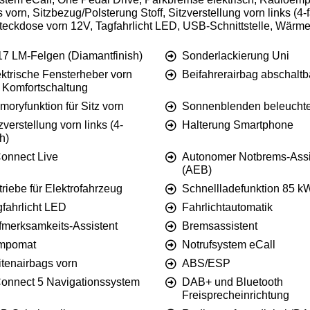
vorn, Sitzbezug/Polsterung Stoff, Sitzverstellung vorn links (4
teckdose vorn 12V, Tagfahrlicht LED, USB-Schnittstelle, Wärm
17 LM-Felgen (Diamantfinish)
Sonderlackierung Uni
ektrische Fensterheber vorn
Beifahrerairbag abschaltb
t Komfortschaltung
oryfunktion für Sitz vorn
Sonnenblenden beleuchte
zverstellung vorn links (4-
Halterung Smartphone
h)
onnect Live
Autonomer Notbrems-Assi
(AEB)
riebe für Elektrofahrzeug
Schnellladefunktion 85 k
gfahrlicht LED
Fahrlichtautomatik
fmerksamkeits-Assistent
Bremsassistent
mpomat
Notrufsystem eCall
itenairbags vorn
ABS/ESP
onnect 5 Navigationssystem
DAB+ und Bluetooth
Freisprecheinrichtung