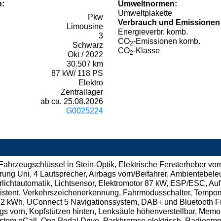
n:
Umweltnormen:
Umweltplakette
Pkw
Verbrauch und Emissionen
Limousine
Energieverbr. komb.
3
CO
-Emissionen komb.
2
Schwarz
CO
-Klasse
2
Okt / 2022
30.507 km
87 kW/ 118 PS
Elektro
Zentrallager
ab ca. 25.08.2026
G0025224
Fahrzeugschlüssel in Stein-Optik, Elektrische Fensterheber vo
rung Uni, 4 Lautsprecher, Airbags vorn/Beifahrer, Ambientebel
hrlichtautomatik, Lichtsensor, Elektromotor 87 kW, ESP/ESC, A
sistent, Verkehrszeichenerkennung, Fahrmodusschalter, Tempoma
2 kWh, UConnect 5 Navigationssystem, DAB+ und Bluetooth Fr
gs vorn, Kopfstützen hinten, Lenksäule höhenverstellbar, Memor
stem eCall, One Pedal Drive, Parkbremse elektrisch, Radioempf