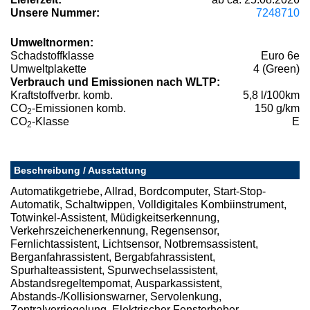
Unsere Nummer:
7248710
Umweltnormen:
Schadstoffklasse
Euro 6e
Umweltplakette
4 (Green)
Verbrauch und Emissionen nach WLTP:
Kraftstoffverbr. komb.
5,8 l/100km
CO
-Emissionen komb.
150 g/km
2
CO
-Klasse
E
2
Beschreibung / Ausstattung
Automatikgetriebe, Allrad, Bordcomputer, Start-Stop-
Automatik, Schaltwippen, Volldigitales Kombiinstrument,
Totwinkel-Assistent, Müdigkeitserkennung,
Verkehrszeichenerkennung, Regensensor,
Fernlichtassistent, Lichtsensor, Notbremsassistent,
Berganfahrassistent, Bergabfahrassistent,
Spurhalteassistent, Spurwechselassistent,
Abstandsregeltempomat, Ausparkassistent,
Abstands-/Kollisionswarner, Servolenkung,
Zentralverriegelung, Elektrischer Fensterheber,