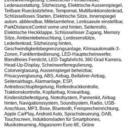
Lederausstattung, Sitzheizung, Elektrische Aussenspiegel,
Teilbare Ruecksitzlehne, Tempomat, Multifunktionslenkrad,
Schlüsselloses Starten, Elektrische Sitze, Innenspiegel
autom. abblendbar, Mittelarmlehne, Lenksaeule einstellbar,
ParkDistanceControl vorne und hinten, Seitenrollo,
Elektrische Heckklappe, Schlüsselloser Zugang, Memory
Sitze, Ambientebeleuchtung, Lordosenstütze,
Lederlenkrad, Sitzheizung hinten,
Geschwindigkeitsbegrenzungsanlage, Klimaautomatik-3-
Zonen, Funkfernbedienung, LED-Hauptscheinwerfer,
Blendfreies Fernlicht, LED-Tagfahrlicht, 360 Grad Kamera,
Head-Up-Display, Scheinwerferregulierung,
Colorverglasung, Aussenspiegel beheizbar,
Privacyverglasung, ABS, Airbag, Beifahrer-Airbag,
Seitenairbags, Alarmanlage, ESP,
Antriebsschlupfregelung, Reifendruckkontrolle,
Traktionskontrolle, Kopfairbag, Knieairbag,
Kindersitzbefestigung, Notrufsystem, Pannenkit, Airbag
hinten, Navigationssystem, Soundsystem, Radio, USB-
Anschluss, MP3, Bose, Bluetooth, Freisprecheinrichtung,
Apple CarPlay, Android Auto, Sprachsteuerung, DAB,
Touchscreen, Induktionsladen für Smartphones,
Musikstreaming, Abgasnorm Euro 6E, Grüne