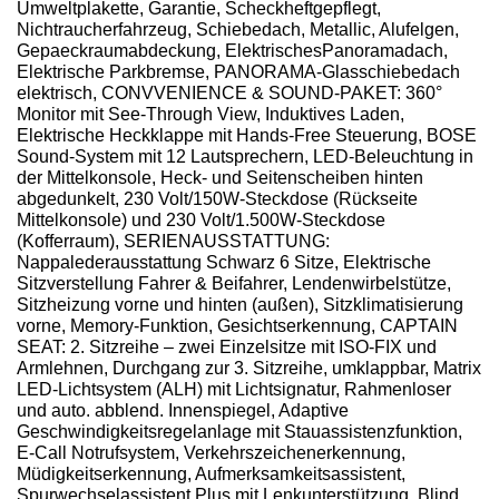
Umweltplakette, Garantie, Scheckheftgepflegt,
Nichtraucherfahrzeug, Schiebedach, Metallic, Alufelgen,
Gepaeckraumabdeckung, ElektrischesPanoramadach,
Elektrische Parkbremse, PANORAMA-Glasschiebedach
elektrisch, CONVVENIENCE & SOUND-PAKET: 360°
Monitor mit See-Through View, Induktives Laden,
Elektrische Heckklappe mit Hands-Free Steuerung, BOSE
Sound-System mit 12 Lautsprechern, LED-Beleuchtung in
der Mittelkonsole, Heck- und Seitenscheiben hinten
abgedunkelt, 230 Volt/150W-Steckdose (Rückseite
Mittelkonsole) und 230 Volt/1.500W-Steckdose
(Kofferraum), SERIENAUSSTATTUNG:
Nappalederausstattung Schwarz 6 Sitze, Elektrische
Sitzverstellung Fahrer & Beifahrer, Lendenwirbelstütze,
Sitzheizung vorne und hinten (außen), Sitzklimatisierung
vorne, Memory-Funktion, Gesichtserkennung, CAPTAIN
SEAT: 2. Sitzreihe – zwei Einzelsitze mit ISO-FIX und
Armlehnen, Durchgang zur 3. Sitzreihe, umklappbar, Matrix
LED-Lichtsystem (ALH) mit Lichtsignatur, Rahmenloser
und auto. abblend. Innenspiegel, Adaptive
Geschwindigkeitsregelanlage mit Stauassistenzfunktion,
E-Call Notrufsystem, Verkehrszeichenerkennung,
Müdigkeitserkennung, Aufmerksamkeitsassistent,
Spurwechselassistent Plus mit Lenkunterstützung, Blind