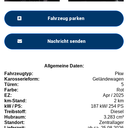
Fahrzeug parken
Nachricht senden
Allgemeine Daten:
Fahrzeugtyp:
Pkw
Karosserieform:
Geländewagen
Türen:
5
Farbe:
Rot
EZ:
Apr / 2025
km-Stand:
2 km
kW / PS:
187 kW/ 254 PS
Treibstoff:
Diesel
Hubraum:
3.283 cm³
Standort:
Zentrallager
Lieferzeit:
ab ca. 25.08.2026