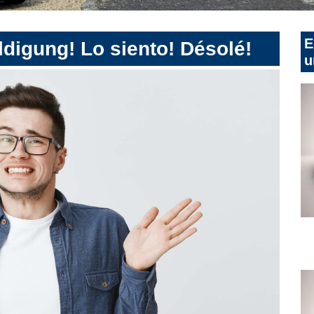
E
digung! Lo siento! Désolé!
u