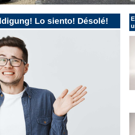
E
digung! Lo siento! Désolé!
u