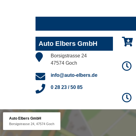
Auto Elbers GmbH
Borsigstrasse 24
47574 Goch
info@auto-elbers.de
0 28 23 / 50 85
Auto Elbers GmbH
Borsigstrasse 24, 47574 Goch