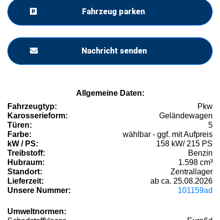
Fahrzeug parken
Nachricht senden
Allgemeine Daten:
Fahrzeugtyp:
Pkw
Karosserieform:
Geländewagen
Türen:
5
Farbe:
wählbar - ggf. mit Aufpreis
kW / PS:
158 kW/ 215 PS
Treibstoff:
Benzin
Hubraum:
1.598 cm³
Standort:
Zentrallager
Lieferzeit:
ab ca. 25.08.2026
Unsere Nummer:
101159ad
Umweltnormen: