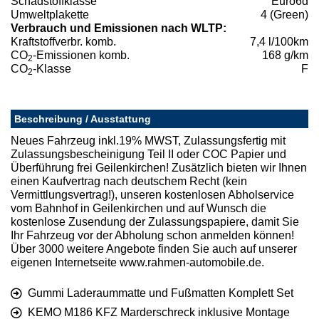
Schadstoffklasse
Euro6d
Umweltplakette
4 (Green)
Verbrauch und Emissionen nach WLTP:
Kraftstoffverbr. komb.
7,4 l/100km
CO
-Emissionen komb.
168 g/km
2
CO
-Klasse
F
2
Beschreibung / Ausstattung
Neues Fahrzeug inkl.19% MWST, Zulassungsfertig mit
Zulassungsbescheinigung Teil II oder COC Papier und
Überführung frei Geilenkirchen! Zusätzlich bieten wir Ihnen
einen Kaufvertrag nach deutschem Recht (kein
Vermittlungsvertrag!), unseren kostenlosen Abholservice
vom Bahnhof in Geilenkirchen und auf Wunsch die
kostenlose Zusendung der Zulassungspapiere, damit Sie
Ihr Fahrzeug vor der Abholung schon anmelden können!
Über 3000 weitere Angebote finden Sie auch auf unserer
eigenen Internetseite www.rahmen-automobile.de.
Gummi Laderaummatte und Fußmatten Komplett Set
KEMO M186 KFZ Marderschreck inklusive Montage