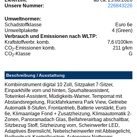
Unsere Nummer:
226843226
Umweltnormen:
Schadstoffklasse
Euro 6e
Umweltplakette
4 (Green)
Verbrauch und Emissionen nach WLTP:
Kraftstoffverbr. komb.
7,6 l/100km
CO
-Emissionen komb.
211 g/km
2
CO
-Klasse
G
2
Beschreibung / Ausstattung
Kombiinstrument digital 10 Zoll, Sitzpaket 7-Sitzer,
Einparkhilfe vorn und hinten, Spurhalteassistent,
Totwinkel-Assistent, Müdigkeits-Warner, Tempomat mit
Abstandsregelung, Rückfahrkamera Park View, Getriebe
Automatik 8-Stufen, Frontantrieb, Batterie verstärkt, Euro
6e, Klimaanlage Fond + Zusatzheizung, Klimaautomatik 2-
Zonen, Panoramadach Glas, Beifahrerairbag abschaltbar,
Sitzbezug Stoff, Sitzheizung vorn, Scheinwerfer LED,
Adaptives Bremslicht, Nebelscheinwerfer mit Abbiegelicht,
Reifendruck-Kontrollsystem, Autonomer Notbrems-