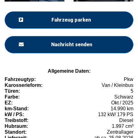
Fahrzeug parken
Nachricht senden
Allgemeine Daten:
Fahrzeugtyp:
Pkw
Karosserieform:
Van / Kleinbus
Türen:
5
Farbe:
Schwarz
EZ:
Okt / 2025
km-Stand:
14.990 km
kW / PS:
132 kW/ 179 PS
Treibstoff:
Diesel
Hubraum:
1.997 cm³
Standort:
Zentrallager
Lieferzeit:
ab ca. 25.08.2026