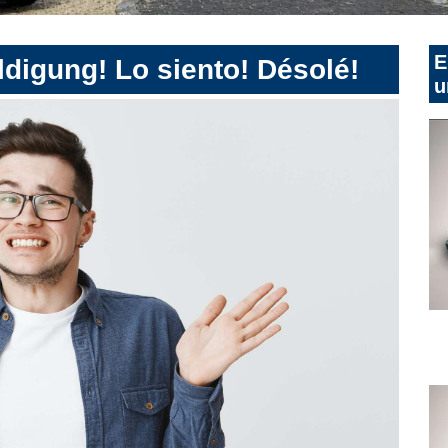
E
digung! Lo siento! Désolé!
u