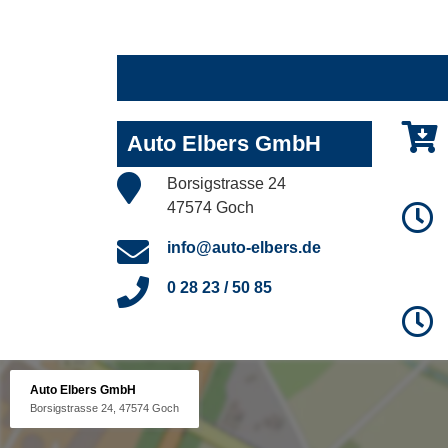
Auto Elbers GmbH
Borsigstrasse 24
47574 Goch
info@auto-elbers.de
0 28 23 / 50 85
Auto Elbers GmbH
Borsigstrasse 24, 47574 Goch