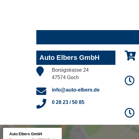
Auto Elbers GmbH
Borsigstrasse 24
47574 Goch
info@auto-elbers.de
0 28 23 / 50 85
Auto Elbers GmbH