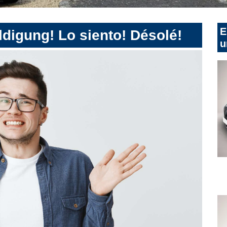
E
digung! Lo siento! Désolé!
u