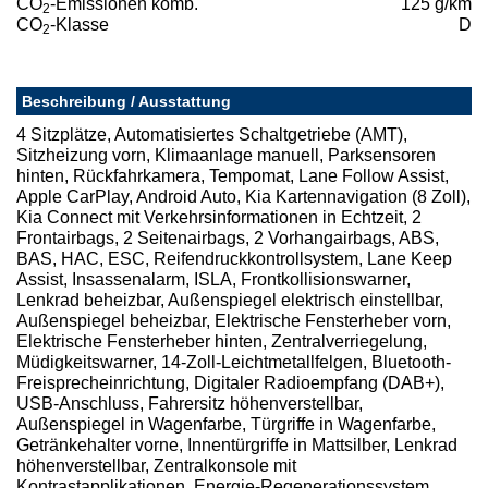
CO
-Emissionen komb.
125 g/km
2
CO
-Klasse
D
2
Beschreibung / Ausstattung
4 Sitzplätze, Automatisiertes Schaltgetriebe (AMT),
Sitzheizung vorn, Klimaanlage manuell, Parksensoren
hinten, Rückfahrkamera, Tempomat, Lane Follow Assist,
Apple CarPlay, Android Auto, Kia Kartennavigation (8 Zoll),
Kia Connect mit Verkehrsinformationen in Echtzeit, 2
Frontairbags, 2 Seitenairbags, 2 Vorhangairbags, ABS,
BAS, HAC, ESC, Reifendruckkontrollsystem, Lane Keep
Assist, Insassenalarm, ISLA, Frontkollisionswarner,
Lenkrad beheizbar, Außenspiegel elektrisch einstellbar,
Außenspiegel beheizbar, Elektrische Fensterheber vorn,
Elektrische Fensterheber hinten, Zentralverriegelung,
Müdigkeitswarner, 14-Zoll-Leichtmetallfelgen, Bluetooth-
Freisprecheinrichtung, Digitaler Radioempfang (DAB+),
USB-Anschluss, Fahrersitz höhenverstellbar,
Außenspiegel in Wagenfarbe, Türgriffe in Wagenfarbe,
Getränkehalter vorne, Innentürgriffe in Mattsilber, Lenkrad
höhenverstellbar, Zentralkonsole mit
Kontrastapplikationen, Energie-Regenerationssystem,