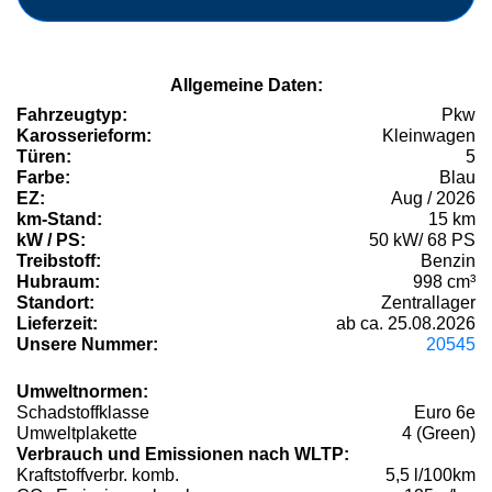
Allgemeine Daten:
Fahrzeugtyp:
Pkw
Karosserieform:
Kleinwagen
Türen:
5
Farbe:
Blau
EZ:
Aug / 2026
km-Stand:
15 km
kW / PS:
50 kW/ 68 PS
Treibstoff:
Benzin
Hubraum:
998 cm³
Standort:
Zentrallager
Lieferzeit:
ab ca. 25.08.2026
Unsere Nummer:
20545
Umweltnormen:
Schadstoffklasse
Euro 6e
Umweltplakette
4 (Green)
Verbrauch und Emissionen nach WLTP:
Kraftstoffverbr. komb.
5,5 l/100km