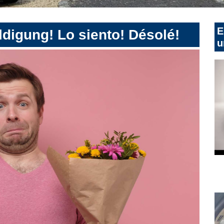
E
digung! Lo siento! Désolé!
u