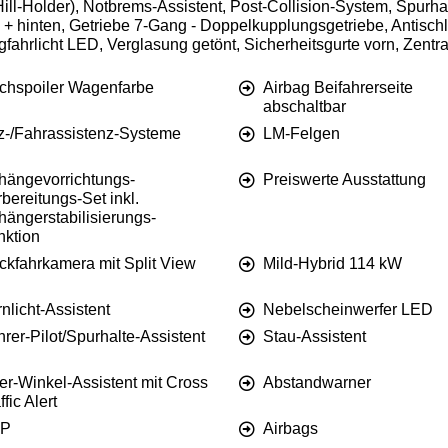
ll-Holder), Notbrems-Assistent, Post-Collision-System, Spurhalt
n + hinten, Getriebe 7-Gang - Doppelkupplungsgetriebe, Antisch
fahrlicht LED, Verglasung getönt, Sicherheitsgurte vorn, Zentr
chspoiler Wagenfarbe
Airbag Beifahrerseite
abschaltbar
tz-/Fahrassistenz-Systeme
LM-Felgen
hängevorrichtungs-
Preiswerte Ausstattung
bereitungs-Set inkl.
hängerstabilisierungs-
nktion
ckfahrkamera mit Split View
Mild-Hybrid 114 kW
nlicht-Assistent
Nebelscheinwerfer LED
rer-Pilot/Spurhalte-Assistent
Stau-Assistent
er-Winkel-Assistent mit Cross
Abstandwarner
ffic Alert
P
Airbags