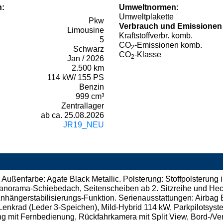
n:
Umweltnormen:
Umweltplakette
Pkw
Verbrauch und Emissionen
Limousine
Kraftstoffverbr. komb.
5
CO
-Emissionen komb.
2
Schwarz
CO
-Klasse
2
Jan / 2026
2.500 km
114 kW/ 155 PS
Benzin
999 cm³
Zentrallager
ab ca. 25.08.2026
JR19_NEU
ußenfarbe: Agate Black Metallic. Polsterung: Stoffpolsterung i
anorama-Schiebedach, Seitenscheiben ab 2. Sitzreihe und Hec
nhängerstabilisierungs-Funktion. Serienausstattungen: Airbag 
nkrad (Leder 3-Speichen), Mild-Hybrid 114 kW, Parkpilotsystem
ung mit Fernbedienung, Rückfahrkamera mit Split View, Bord-/