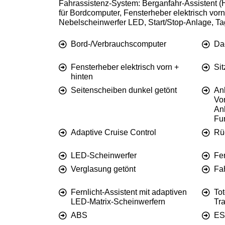
Fahrassistenz-System: Berganfahr-Assistent (Hi
für Bordcomputer, Fensterheber elektrisch vor
Nebelscheinwerfer LED, Start/Stop-Anlage, Tag
Bord-/Verbrauchscomputer
Da
Fensterheber elektrisch vorn +
Si
hinten
Seitenscheiben dunkel getönt
An
Vor
An
Fu
Adaptive Cruise Control
Rü
LED-Scheinwerfer
Fer
Verglasung getönt
Fah
Fernlicht-Assistent mit adaptiven
Tot
LED-Matrix-Scheinwerfern
Tra
ABS
ES