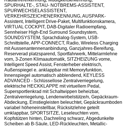
SPURHALTE-, STAU- NOTBREMS-ASSISTENT,
SPURWECHSELASSISTENT,
VERKEHRSZEICHENERKENNUNG, AUSPARK-
Assistent, Intelligent Drive-Paket, Multifunktionskamera,
VIRTUAL COCKPIT, DAB-Digitaler Radioempfang,
Sennheiser High-End Surround Soundsystem,
SOUNDSYSTEM, Sprachdialog-System, USB-
Schnittstelle, APP-CONNECT, Radio, Wireless Charging
mit Aussenantennenanbindung, Ganzjahres-Bereifung,
Reserverad platzsparend, Sportfahrwerk, Mittelarmlehne
vorn, 3-Zonen Klimaautomatik, SITZHEIZUNG vorne,
Intelligent Speed Assist, Fensterheber elektrisch,
Außenspiegel e. anklappbar mit Memoryfunktion,
Innenspiegel automatisch abblendend, KEYLESS
ADVANCED - Schlüssellose Zentralverriegelung,
elektrische HECKKLAPPE mit virtuellem Pedal,
Supersportlenkrad mit Schaltwippen beheizbar,
Zentralverriegelung, Lendenwirbelstütze/n, Gepäckraum-
Abdeckung, Einstiegleisten beleuchtet, Gepäckraumboden
variabel höheneinstellbar, Rücksitzlehne geteilt
umklappbar, SPORTSITZE, Leseleuchten vorn,
Kopfstützen hinten, Dachreling schwarz, Abgedunkelte
Scheiben ab B-Säule, LED-Rückleuchten, Metallic-