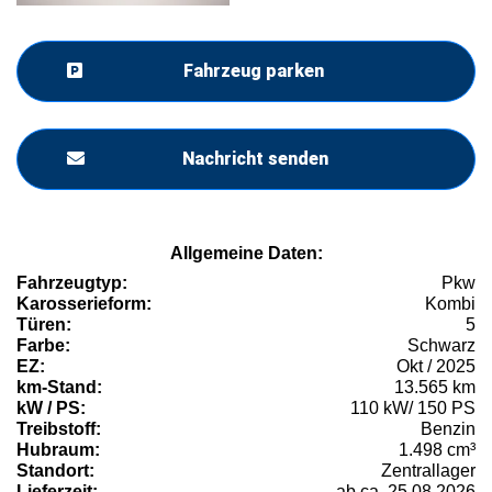
Fahrzeug parken
Nachricht senden
Allgemeine Daten:
Fahrzeugtyp:
Pkw
Karosserieform:
Kombi
Türen:
5
Farbe:
Schwarz
EZ:
Okt / 2025
km-Stand:
13.565 km
kW / PS:
110 kW/ 150 PS
Treibstoff:
Benzin
Hubraum:
1.498 cm³
Standort:
Zentrallager
Lieferzeit:
ab ca. 25.08.2026