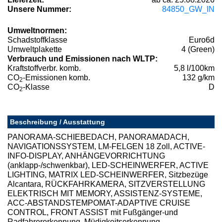
Unsere Nummer:
84850_GW_IN
Umweltnormen:
Schadstoffklasse
Euro6d
Umweltplakette
4 (Green)
Verbrauch und Emissionen nach WLTP:
Kraftstoffverbr. komb.
5,8 l/100km
CO
-Emissionen komb.
132 g/km
2
CO
-Klasse
D
2
Beschreibung / Ausstattung
PANORAMA-SCHIEBEDACH, PANORAMADACH,
NAVIGATIONSSYSTEM, LM-FELGEN 18 Zoll, ACTIVE-
INFO-DISPLAY, ANHÄNGEVORRICHTUNG
(anklapp-/schwenkbar), LED-SCHEINWERFER, ACTIVE
LIGHTING, MATRIX LED-SCHEINWERFER, Sitzbezüge
Alcantara, RÜCKFAHRKAMERA, SITZVERSTELLUNG
ELEKTRISCH MIT MEMORY, ASSISTENZ-SYSTEME,
ACC-ABSTANDSTEMPOMAT-ADAPTIVE CRUISE
CONTROL, FRONT ASSIST mit Fußgänger-und
Radfahrererkennung, Müdigkeitserkennung,