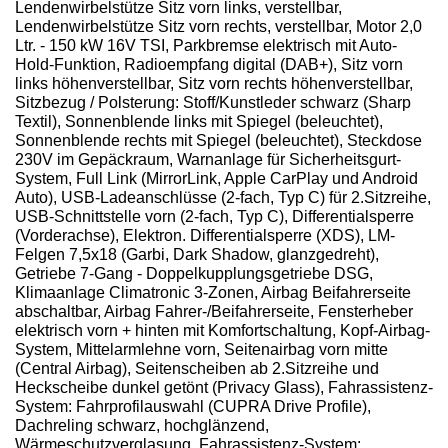
Lendenwirbelstütze Sitz vorn links, verstellbar,
Lendenwirbelstütze Sitz vorn rechts, verstellbar, Motor 2,0
Ltr. - 150 kW 16V TSI, Parkbremse elektrisch mit Auto-
Hold-Funktion, Radioempfang digital (DAB+), Sitz vorn
links höhenverstellbar, Sitz vorn rechts höhenverstellbar,
Sitzbezug / Polsterung: Stoff/Kunstleder schwarz (Sharp
Textil), Sonnenblende links mit Spiegel (beleuchtet),
Sonnenblende rechts mit Spiegel (beleuchtet), Steckdose
230V im Gepäckraum, Warnanlage für Sicherheitsgurt-
System, Full Link (MirrorLink, Apple CarPlay und Android
Auto), USB-Ladeanschlüsse (2-fach, Typ C) für 2.Sitzreihe,
USB-Schnittstelle vorn (2-fach, Typ C), Differentialsperre
(Vorderachse), Elektron. Differentialsperre (XDS), LM-
Felgen 7,5x18 (Garbi, Dark Shadow, glanzgedreht),
Getriebe 7-Gang - Doppelkupplungsgetriebe DSG,
Klimaanlage Climatronic 3-Zonen, Airbag Beifahrerseite
abschaltbar, Airbag Fahrer-/Beifahrerseite, Fensterheber
elektrisch vorn + hinten mit Komfortschaltung, Kopf-Airbag-
System, Mittelarmlehne vorn, Seitenairbag vorn mitte
(Central Airbag), Seitenscheiben ab 2.Sitzreihe und
Heckscheibe dunkel getönt (Privacy Glass), Fahrassistenz-
System: Fahrprofilauswahl (CUPRA Drive Profile),
Dachreling schwarz, hochglänzend,
Wärmeschutzverglasung, Fahrassistenz-System: