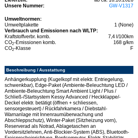
Unsere Nummer:
GW-V1317
Umweltnormen:
Umweltplakette
1 (None)
Verbrauch und Emissionen nach WLTP:
Kraftstoffverbr. komb.
7,4 l/100km
CO
-Emissionen komb.
168 g/km
2
CO
-Klasse
F
2
Beschreibung / Ausstattung
Anhängerkupplung (Kugelkopf mit elektr. Entriegelung,
schwenkbar), Edge-Paket (Ambiente-Beleuchtung LED /
Ambiente-Beleuchtung Smart Ambient Light / Plus /
Schließ-/Startsystem Kessy Advanced / Heckklappe/-
Deckel elektr. betätigt (öffnen + schliessen,
sensorgesteuert) / Rückfahrkamera / Diebstahl-
Warnanlage mit Innenraumüberwachung und
Abschleppschutz), Winter-Paket (Sitzheizung vorn),
Reserverad als Notrad, Ablagetaschen an
Vordersitzlehnen, Anti-Blockier-System (ABS), Bluetooth-
Freisprecheinrichtung, Bordcomputer, Elektr. Stabilitäts-