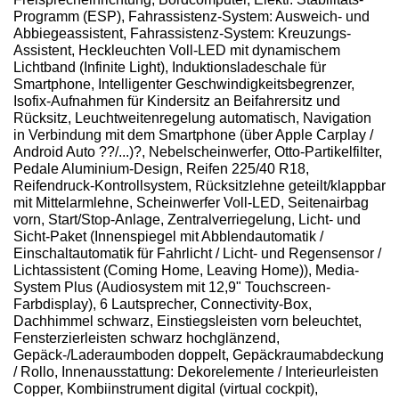
Programm (ESP), Fahrassistenz-System: Ausweich- und
Abbiegeassistent, Fahrassistenz-System: Kreuzungs-
Assistent, Heckleuchten Voll-LED mit dynamischem
Lichtband (Infinite Light), Induktionsladeschale für
Smartphone, Intelligenter Geschwindigkeitsbegrenzer,
Isofix-Aufnahmen für Kindersitz an Beifahrersitz und
Rücksitz, Leuchtweitenregelung automatisch, Navigation
in Verbindung mit dem Smartphone (über Apple Carplay /
Android Auto ??/...)?, Nebelscheinwerfer, Otto-Partikelfilter,
Pedale Aluminium-Design, Reifen 225/40 R18,
Reifendruck-Kontrollsystem, Rücksitzlehne geteilt/klappbar
mit Mittelarmlehne, Scheinwerfer Voll-LED, Seitenairbag
vorn, Start/Stop-Anlage, Zentralverriegelung, Licht- und
Sicht-Paket (Innenspiegel mit Abblendautomatik /
Einschaltautomatik für Fahrlicht / Licht- und Regensensor /
Lichtassistent (Coming Home, Leaving Home)), Media-
System Plus (Audiosystem mit 12,9" Touchscreen-
Farbdisplay), 6 Lautsprecher, Connectivity-Box,
Dachhimmel schwarz, Einstiegsleisten vorn beleuchtet,
Fensterzierleisten schwarz hochglänzend,
Gepäck-/Laderaumboden doppelt, Gepäckraumabdeckung
/ Rollo, Innenausstattung: Dekorelemente / Interieurleisten
Copper, Kombiinstrument digital (virtual cockpit),