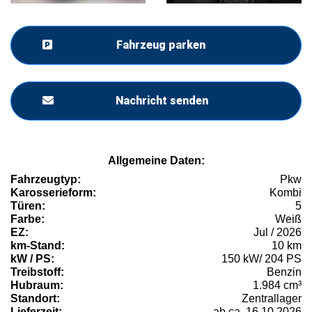
Fahrzeug parken
Nachricht senden
Allgemeine Daten:
Fahrzeugtyp:
Pkw
Karosserieform:
Kombi
Türen:
5
Farbe:
Weiß
EZ:
Jul / 2026
km-Stand:
10 km
kW / PS:
150 kW/ 204 PS
Treibstoff:
Benzin
Hubraum:
1.984 cm³
Standort:
Zentrallager
Lieferzeit:
ab ca. 16.10.2026