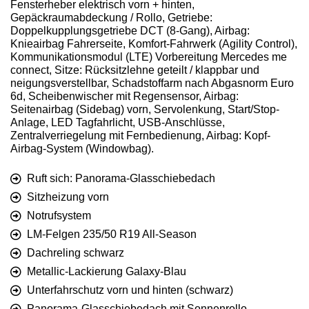
Fensterheber elektrisch vorn + hinten,
Gepäckraumabdeckung / Rollo, Getriebe:
Doppelkupplungsgetriebe DCT (8-Gang), Airbag:
Knieairbag Fahrerseite, Komfort-Fahrwerk (Agility Control),
Kommunikationsmodul (LTE) Vorbereitung Mercedes me
connect, Sitze: Rücksitzlehne geteilt / klappbar und
neigungsverstellbar, Schadstoffarm nach Abgasnorm Euro
6d, Scheibenwischer mit Regensensor, Airbag:
Seitenairbag (Sidebag) vorn, Servolenkung, Start/Stop-
Anlage, LED Tagfahrlicht, USB-Anschlüsse,
Zentralverriegelung mit Fernbedienung, Airbag: Kopf-
Airbag-System (Windowbag).
Ruft sich: Panorama-Glasschiebedach
Sitzheizung vorn
Notrufsystem
LM-Felgen 235/50 R19 All-Season
Dachreling schwarz
Metallic-Lackierung Galaxy-Blau
Unterfahrschutz vorn und hinten (schwarz)
Panorama-Glasschiebedach mit Sonnenrollo