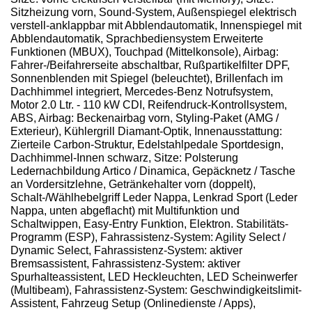
Sitzheizung vorn, Sound-System, Außenspiegel elektrisch
verstell-anklappbar mit Abblendautomatik, Innenspiegel mit
Abblendautomatik, Sprachbediensystem Erweiterte
Funktionen (MBUX), Touchpad (Mittelkonsole), Airbag:
Fahrer-/Beifahrerseite abschaltbar, Rußpartikelfilter DPF,
Sonnenblenden mit Spiegel (beleuchtet), Brillenfach im
Dachhimmel integriert, Mercedes-Benz Notrufsystem,
Motor 2.0 Ltr. - 110 kW CDI, Reifendruck-Kontrollsystem,
ABS, Airbag: Beckenairbag vorn, Styling-Paket (AMG /
Exterieur), Kühlergrill Diamant-Optik, Innenausstattung:
Zierteile Carbon-Struktur, Edelstahlpedale Sportdesign,
Dachhimmel-Innen schwarz, Sitze: Polsterung
Ledernachbildung Artico / Dinamica, Gepäcknetz / Tasche
an Vordersitzlehne, Getränkehalter vorn (doppelt),
Schalt-/Wählhebelgriff Leder Nappa, Lenkrad Sport (Leder
Nappa, unten abgeflacht) mit Multifunktion und
Schaltwippen, Easy-Entry Funktion, Elektron. Stabilitäts-
Programm (ESP), Fahrassistenz-System: Agility Select /
Dynamic Select, Fahrassistenz-System: aktiver
Bremsassistent, Fahrassistenz-System: aktiver
Spurhalteassistent, LED Heckleuchten, LED Scheinwerfer
(Multibeam), Fahrassistenz-System: Geschwindigkeitslimit-
Assistent, Fahrzeug Setup (Onlinedienste / Apps),