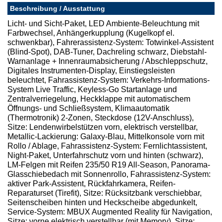
Beschreibung / Ausstattung
Licht- und Sicht-Paket, LED Ambiente-Beleuchtung mit
Farbwechsel, Anhängerkupplung (Kugelkopf el.
schwenkbar), Fahrerassistenz-System: Totwinkel-Assistent
(Blind-Spot), DAB-Tuner, Dachreling schwarz, Diebstahl-
Warnanlage + Innenraumabsicherung / Abschleppschutz,
Digitales Instrumenten-Display, Einstiegsleisten
beleuchtet, Fahrassistenz-System: Verkehrs-Informations-
System Live Traffic, Keyless-Go Startanlage und
Zentralverriegelung, Heckklappe mit automatischem
Öffnungs- und Schließsystem, Klimaautomatik
(Thermotronik) 2-Zonen, Steckdose (12V-Anschluss),
Sitze: Lendenwirbelstützen vorn, elektrisch verstellbar,
Metallic-Lackierung: Galaxy-Blau, Mittelkonsole vorn mit
Rollo / Ablage, Fahrassistenz-System: Fernlichtassistent,
Night-Paket, Unterfahrschutz vorn und hinten (schwarz),
LM-Felgen mit Reifen 235/50 R19 All-Season, Panorama-
Glasschiebedach mit Sonnenrollo, Fahrassistenz-System:
aktiver Park-Assistent, Rückfahrkamera, Reifen-
Reparaturset (Tirefit), Sitze: Rücksitzbank verschiebbar,
Seitenscheiben hinten und Heckscheibe abgedunkelt,
Service-System: MBUX Augmented Reality für Navigation,
Sitze: vorne elektrisch verstellbar (mit Memory), Sitze: