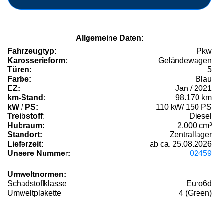
Allgemeine Daten:
Fahrzeugtyp:
Pkw
Karosserieform:
Geländewagen
Türen:
5
Farbe:
Blau
EZ:
Jan / 2021
km-Stand:
98.170 km
kW / PS:
110 kW/ 150 PS
Treibstoff:
Diesel
Hubraum:
2.000 cm³
Standort:
Zentrallager
Lieferzeit:
ab ca. 25.08.2026
Unsere Nummer:
02459
Umweltnormen:
Schadstoffklasse
Euro6d
Umweltplakette
4 (Green)