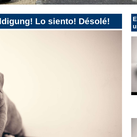
E
digung! Lo siento! Désolé!
u