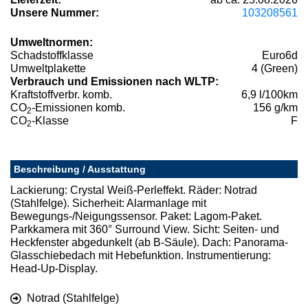
Unsere Nummer:
103208561
Umweltnormen:
Schadstoffklasse
Euro6d
Umweltplakette
4 (Green)
Verbrauch und Emissionen nach WLTP:
Kraftstoffverbr. komb.
6,9 l/100km
CO
-Emissionen komb.
156 g/km
2
CO
-Klasse
F
2
Beschreibung / Ausstattung
Lackierung: Crystal Weiß-Perleffekt. Räder: Notrad
(Stahlfelge). Sicherheit: Alarmanlage mit
Bewegungs-/Neigungssensor. Paket: Lagom-Paket.
Parkkamera mit 360° Surround View. Sicht: Seiten- und
Heckfenster abgedunkelt (ab B-Säule). Dach: Panorama-
Glasschiebedach mit Hebefunktion. Instrumentierung:
Head-Up-Display.
Notrad (Stahlfelge)