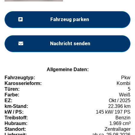
Fahrzeug parken
Nachricht senden
Allgemeine Daten:
Fahrzeugtyp:
Pkw
Karosserieform:
Kombi
Türen:
5
Farbe:
Weiß
EZ:
Okt / 2025
km-Stand:
22.396 km
kW / PS:
145 kW/ 197 PS
Treibstoff:
Benzin
Hubraum:
1.969 cm³
Standort:
Zentrallager
Lieferzeit:
ab ca. 25.08.2026