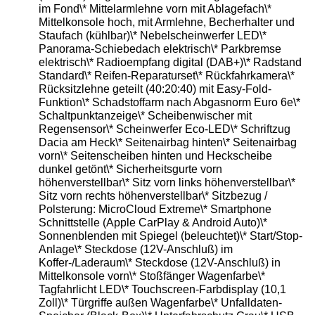
im Fond\* Mittelarmlehne vorn mit Ablagefach\*
Mittelkonsole hoch, mit Armlehne, Becherhalter und
Staufach (kühlbar)\* Nebelscheinwerfer LED\*
Panorama-Schiebedach elektrisch\* Parkbremse
elektrisch\* Radioempfang digital (DAB+)\* Radstand
Standard\* Reifen-Reparaturset\* Rückfahrkamera\*
Rücksitzlehne geteilt (40:20:40) mit Easy-Fold-
Funktion\* Schadstoffarm nach Abgasnorm Euro 6e\*
Schaltpunktanzeige\* Scheibenwischer mit
Regensensor\* Scheinwerfer Eco-LED\* Schriftzug
Dacia am Heck\* Seitenairbag hinten\* Seitenairbag
vorn\* Seitenscheiben hinten und Heckscheibe
dunkel getönt\* Sicherheitsgurte vorn
höhenverstellbar\* Sitz vorn links höhenverstellbar\*
Sitz vorn rechts höhenverstellbar\* Sitzbezug /
Polsterung: MicroCloud Extreme\* Smartphone
Schnittstelle (Apple CarPlay & Android Auto)\*
Sonnenblenden mit Spiegel (beleuchtet)\* Start/Stop-
Anlage\* Steckdose (12V-Anschluß) im
Koffer-/Laderaum\* Steckdose (12V-Anschluß) in
Mittelkonsole vorn\* Stoßfänger Wagenfarbe\*
Tagfahrlicht LED\* Touchscreen-Farbdisplay (10,1
Zoll)\* Türgriffe außen Wagenfarbe\* Unfalldaten-