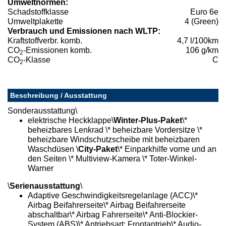
Umweltnormen:
Schadstoffklasse
Euro 6e
Umweltplakette
4 (Green)
Verbrauch und Emissionen nach WLTP:
Kraftstoffverbr. komb.
4,7 l/100km
CO
-Emissionen komb.
106 g/km
2
CO
-Klasse
C
2
Beschreibung / Ausstattung
Sonderausstattung\
elektrische Heckklappe\
Winter-Plus-Paket
\*
beheizbares Lenkrad \* beheizbare Vordersitze \*
beheizbare Windschutzscheibe mit beheizbaren
Waschdüsen \
City-Paket
\* Einparkhilfe vorne und an
den Seiten \* Multiview-Kamera \* Toter-Winkel-
Warner
\
Serienausstattung
\
Adaptive Geschwindigkeitsregelanlage (ACC)\*
Airbag Beifahrerseite\* Airbag Beifahrerseite
abschaltbar\* Airbag Fahrerseite\* Anti-Blockier-
System (ABS)\* Antriebsart: Frontantrieb\* Audio-