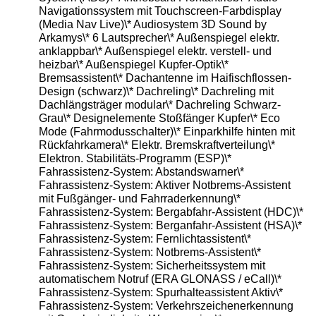
Navigationssystem mit Touchscreen-Farbdisplay
(Media Nav Live)\* Audiosystem 3D Sound by
Arkamys\* 6 Lautsprecher\* Außenspiegel elektr.
anklappbar\* Außenspiegel elektr. verstell- und
heizbar\* Außenspiegel Kupfer-Optik\*
Bremsassistent\* Dachantenne im Haifischflossen-
Design (schwarz)\* Dachreling\* Dachreling mit
Dachlängsträger modular\* Dachreling Schwarz-
Grau\* Designelemente Stoßfänger Kupfer\* Eco
Mode (Fahrmodusschalter)\* Einparkhilfe hinten mit
Rückfahrkamera\* Elektr. Bremskraftverteilung\*
Elektron. Stabilitäts-Programm (ESP)\*
Fahrassistenz-System: Abstandswarner\*
Fahrassistenz-System: Aktiver Notbrems-Assistent
mit Fußgänger- und Fahrraderkennung\*
Fahrassistenz-System: Bergabfahr-Assistent (HDC)\*
Fahrassistenz-System: Berganfahr-Assistent (HSA)\*
Fahrassistenz-System: Fernlichtassistent\*
Fahrassistenz-System: Notbrems-Assistent\*
Fahrassistenz-System: Sicherheitssystem mit
automatischem Notruf (ERA GLONASS / eCall)\*
Fahrassistenz-System: Spurhalteassistent Aktiv\*
Fahrassistenz-System: Verkehrszeichenerkennung