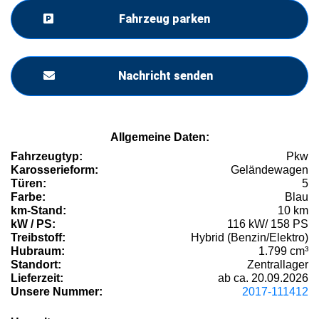
Fahrzeug parken
Nachricht senden
Allgemeine Daten:
Fahrzeugtyp:
Pkw
Karosserieform:
Geländewagen
Türen:
5
Farbe:
Blau
km-Stand:
10 km
kW / PS:
116 kW/ 158 PS
Treibstoff:
Hybrid (Benzin/Elektro)
Hubraum:
1.799 cm³
Standort:
Zentrallager
Lieferzeit:
ab ca. 20.09.2026
Unsere Nummer:
2017-111412