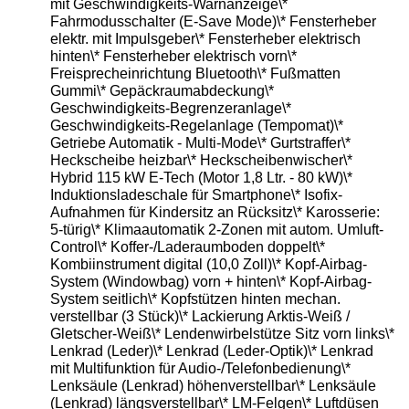
mit Geschwindigkeits-Warnanzeige\*
Fahrmodusschalter (E-Save Mode)\* Fensterheber
elektr. mit Impulsgeber\* Fensterheber elektrisch
hinten\* Fensterheber elektrisch vorn\*
Freisprecheinrichtung Bluetooth\* Fußmatten
Gummi\* Gepäckraumabdeckung\*
Geschwindigkeits-Begrenzeranlage\*
Geschwindigkeits-Regelanlage (Tempomat)\*
Getriebe Automatik - Multi-Mode\* Gurtstraffer\*
Heckscheibe heizbar\* Heckscheibenwischer\*
Hybrid 115 kW E-Tech (Motor 1,8 Ltr. - 80 kW)\*
Induktionsladeschale für Smartphone\* Isofix-
Aufnahmen für Kindersitz an Rücksitz\* Karosserie:
5-türig\* Klimaautomatik 2-Zonen mit autom. Umluft-
Control\* Koffer-/Laderaumboden doppelt\*
Kombiinstrument digital (10,0 Zoll)\* Kopf-Airbag-
System (Windowbag) vorn + hinten\* Kopf-Airbag-
System seitlich\* Kopfstützen hinten mechan.
verstellbar (3 Stück)\* Lackierung Arktis-Weiß /
Gletscher-Weiß\* Lendenwirbelstütze Sitz vorn links\*
Lenkrad (Leder)\* Lenkrad (Leder-Optik)\* Lenkrad
mit Multifunktion für Audio-/Telefonbedienung\*
Lenksäule (Lenkrad) höhenverstellbar\* Lenksäule
(Lenkrad) längsverstellbar\* LM-Felgen\* Luftdüsen