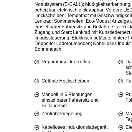
Notrufsystem (E-CALL); Müdigkeitserkennung; 
beheizbar, elektrisch einklappbar; Vordere LE
Heckscheiben; Tempomat mit Geschwindigkeitsb
Lenkrad; Sommerreifen; Eco-Modus; Anzeige d
einstellbarer Fahrersitz und Beifahrersitz; Rü
Zugang und Start; Lenkrad mit Kunstlederbezug;
Impulssteuerung; Elektrisch betätigte hintere
Doppelter Laderaumboden; Kabelloses Indukti
Sonnendach
Reparaturset für Reifen
Dac
sc
Sta
Getönte Heckscheiben
Pa
Manuell in 6 Richtungen
Rü
einstellbarer Fahrersitz und
Fo
Beifahrersitz
Zentralverriegelung
Ma
Ta
Kabelloses Induktionsladegerät
Ele