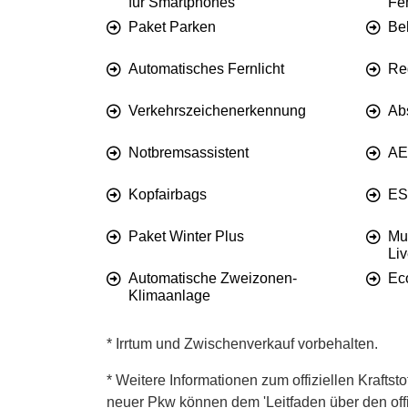
für Smartphones
Fe
Paket Parken
Be
Automatisches Fernlicht
Re
Verkehrszeichenerkennung
Ab
Notbremsassistent
AE
Kopfairbags
ES
Paket Winter Plus
Mu
Liv
Automatische Zweizonen-
Ec
Klimaanlage
* Irrtum und Zwischenverkauf vorbehalten.
* Weitere Informationen zum offiziellen Kraftst
neuer Pkw können dem 'Leitfaden über den offiz