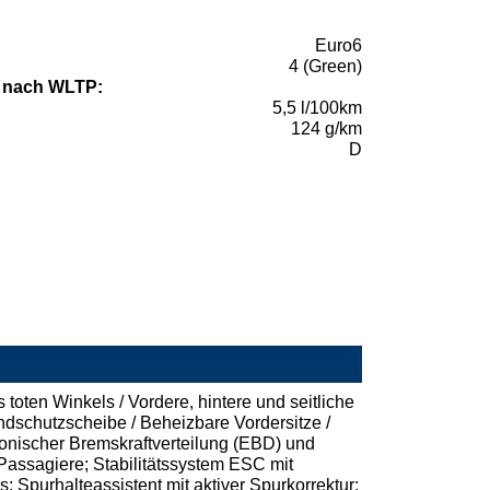
Euro6
4 (Green)
 nach WLTP:
5,5 l/100km
124 g/km
D
oten Winkels / Vordere, hintere und seitliche
ndschutzscheibe / Beheizbare Vordersitze /
onischer Bremskraftverteilung (EBD) und
 Passagiere; Stabilitätssystem ESC mit
 Spurhalteassistent mit aktiver Spurkorrektur;