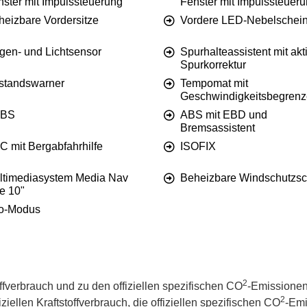
nster mit Impulssteuerung
Fenster mit Impulssteuer
heizbare Vordersitze
Vordere LED-Nebelschein
gen- und Lichtsensor
Spurhalteassistent mit akt
Spurkorrektur
standswarner
Tempomat mit
Geschwindigkeitsbegrenz
BS
ABS mit EBD und
Bremsassistent
C mit Bergabfahrhilfe
ISOFIX
ltimediasystem Media Nav
Beheizbare Windschutzsc
e 10"
o-Modus
2
offverbrauch und zu den offiziellen spezifischen CO
-Emissionen
2
iellen Kraftstoffverbrauch, die offiziellen spezifischen CO
-Emi