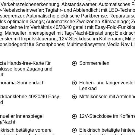
Verkehrszeichenerkennung; Abstandswarner; Automatisches Fern
D-Nebelscheinwerfer; Tagfahr- und Abblendlicht mit LED-Techno
egrenzer; Automatische elektrische Parkbremse; Reparaturset
es optimalen Gangs; Automatische Zweizonen-Klimaanlage; Zen
ckbanklehne im Verhältnis 40/20/40 geteilt mit Easy-Fold-Funkti
 Manueller Innenspiegel mit Tag-/Nacht-Einstellung; Elektrisch
 Fenster mit Impulssteuerung; 12V-Steckdose im Kofferraum; Mit
onsladegerät für Smartphones; Multimediasystem Media Nav Li
ia Hands-free-Karte für
Sommerreifen
hlüssellosen Zugang und
rt
norama-Sonnendach
Höhen- und längenverstel
Lenkrad
ckbanklehne 40/20/40 Easy-
Mittelkonsole mit Armlehn
ld
nueller Innenspiegel
12V-Steckdose im Koffer
g/Nacht
ktrisch betätigte vordere
Elektrisch betätigte hinter