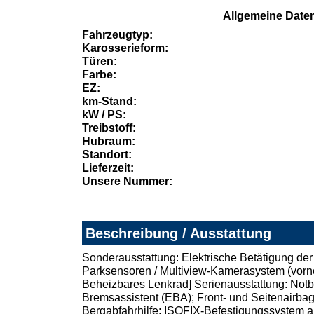
Allgemeine Date
Fahrzeugtyp:
Karosserieform:
Türen:
Farbe:
EZ:
km-Stand:
kW / PS:
Treibstoff:
Hubraum:
Standort:
Lieferzeit:
Unsere Nummer:
Beschreibung / Ausstattung
Sonderausstattung: Elektrische Betätigung der
Parksensoren / Multiview-Kamerasystem (vorne,
Beheizbares Lenkrad] Serienausstattung: Notb
Bremsassistent (EBA); Front- und Seitenairbags
Bergabfahrhilfe; ISOFIX-Befestigungssystem auf