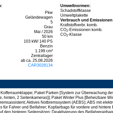
n:
Umweltnormen:
Schadstoffklasse
Pkw
Umweltplakette
Geländewagen
Verbrauch und Emissionen
5
Kraftstoffverbr. komb.
Grau
CO
-Emissionen komb.
2
Mai / 2026
CO
-Klasse
2
50 km
103 kW/ 140 PS
Benzin
1.199 cm³
Zentrallager
ab ca. 25.08.2026
CAR3028134
 Kofferraumklappe; Paket Parken [System zur Überwachung des t
 hinten, 2 Seitenkameras)]; Paket Winter Plus [Beheizbare Wi
remsassistent; Aktives Notbremssystem (AEBS); ABS mit elektr
 für Fahrer und Beifahrer; Kopfairbags für vordere und hintere
 den hinteren Seitensitzen; Deaktivierung des Beifahrerairbags;