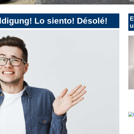
E
digung! Lo siento! Désolé!
u