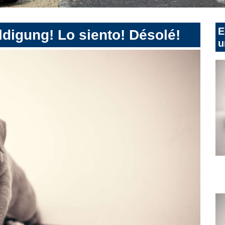
E
digung! Lo siento! Désolé!
u