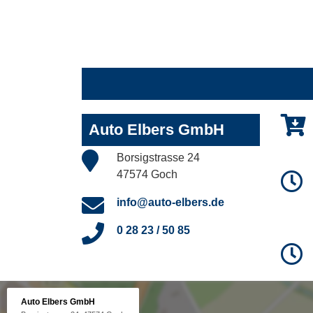
Auto Elbers GmbH
Borsigstrasse 24
47574 Goch
info@auto-elbers.de
0 28 23 / 50 85
Auto Elbers GmbH